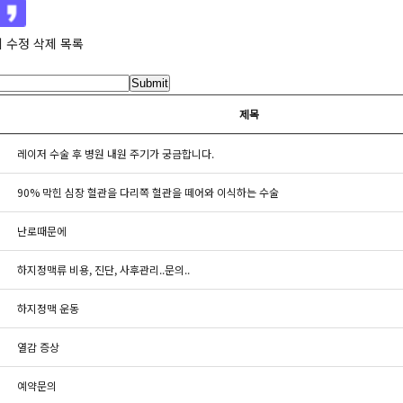
기
수정
삭제
목록
Submit
제목
레이저 수술 후 병원 내원 주기가 궁금합니다.
90% 막힌 심장 혈관을 다리쪽 혈관을 떼어와 이식하는 수술
난로때문에
하지정맥류 비용, 진단, 사후관리..문의..
하지정맥 운동
열감 증상
예약문의