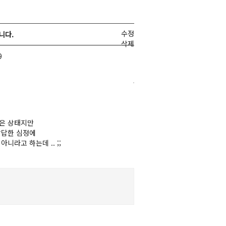
수정
니다.
삭제
9
받은 상태지만
답답한 심정에
라고 하는데 .. ;;