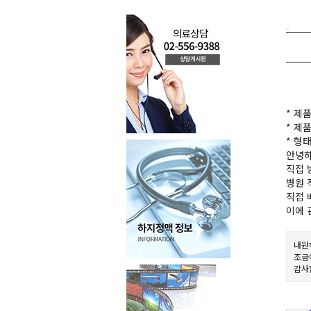
* 제
* 제품
* 형
안녕하
직접 
병원 
직접 
이에 
내원
조금
감사