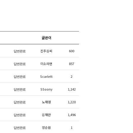
글쓴이
진주김씨
600
답변완료
미소라면
857
답변완료
Scarlett
2
답변완료
SSoony
1,142
답변완료
노재영
1,220
답변완료
김재만
1,496
답변완료
정승원
1
답변완료