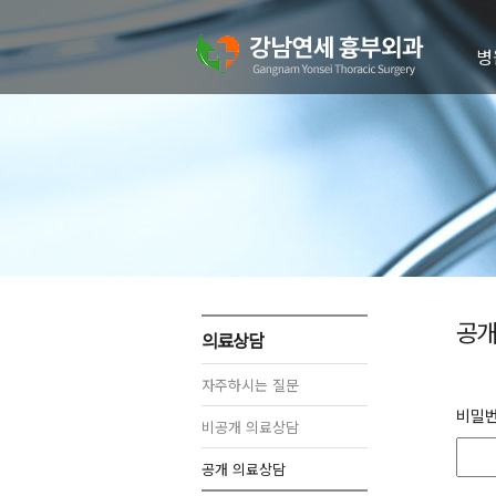
병
의
병
진
치
오
공개
의료상담
자주하시는 질문
비밀
비공개 의료상담
공개 의료상담