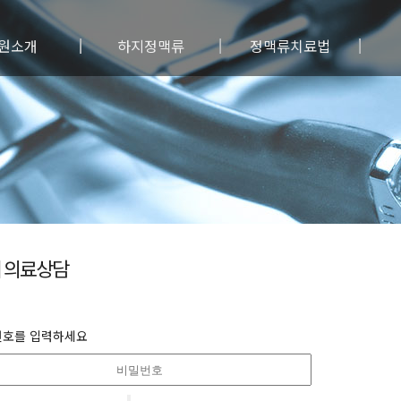
원소개
하지정맥류
정맥류치료법
료진소개
하지정맥류란?
보존/약물요법
원특징
정맥류원인
혈관경화요법
료안내
정맥류 증상/진단
레이저 피부치료
료장비
정맥류예방법
통원주사침 수술
시는길
사진자료실
레이저 수술
수술전후사진
광투시 수술
고주파 수술
베나실 수술
 의료상담
초음파유도 혈관경화요법
전통적 수술
유의사항
번호를 입력하세요