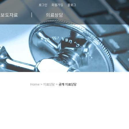
로그인
회원가입
블로그
보도자료
의료상담
방송/영상자료
자주하시는 질문
신문매체자료
비공개 의료상담
칼럼
공개 의료상담
공지사항
Home > 의료상담 >
공개 의료상담