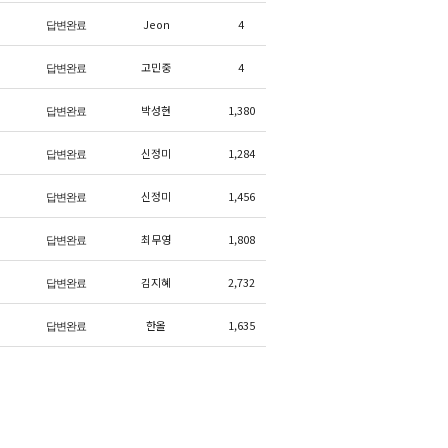
Jeon
4
답변완료
고민중
4
답변완료
박성현
1,380
답변완료
신정미
1,284
답변완료
신정미
1,456
답변완료
최무영
1,808
답변완료
김지혜
2,732
답변완료
한올
1,635
답변완료