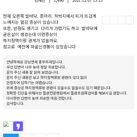
김재만
|
1,496
|
2021.12.07 15:15
현재 오른쪽 발바닦. 종아리. 허벅지에서 피가 뜨겁게
느껴지는 열감 증상이 있습니다
또한, 반점도 생기고 다리가 가렵기도 하고 발바닦에
굳은살이 생겼는데 이런증상이
하지정맥이랑 관계가 없을까요.
참고로 예전에 좌골신경통이 있었습니다
안녕하세요 강남연세 흉부외과입니다.
우선 답변이 너무 늦어 정말 죄송합니다.
문의 주신 내용 잘 읽어 보았습니다.
문의 주신 내용만 보고 하지정맥류랑 관련이 있다 없다
단정지어 답하기는 어렵습니다.
위에 증상은 하지정맥류랑 관련이 있을수도 없을수도 있기 때문입니다.
정확한 진단을 위해서는 혈관전문병원에서 혈관초음파검사를 해보시길 권합니다.
다시한번 답변이 늦어 죄송한 마음 전합니다.
감사합니다.