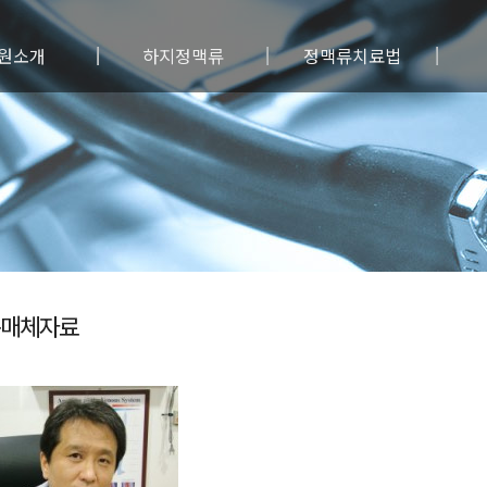
원소개
하지정맥류
정맥류치료법
료진소개
하지정맥류란?
보존/약물요법
원특징
정맥류원인
혈관경화요법
료안내
정맥류 증상/진단
레이저 피부치료
료장비
정맥류예방법
통원주사침 수술
시는길
사진자료실
레이저 수술
수술전후사진
광투시 수술
고주파 수술
베나실 수술
매체자료
초음파유도 혈관경화요법
전통적 수술
유의사항