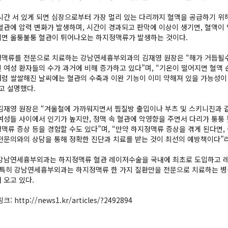
시간 서 있게 되면 심장으로부터 가장 멀리 있는 다리까지 혈액을 공급하기 위해
혈관에 압력 변화가 발생하며, 시간이 경과되고 판막에 이상이 생기면, 혈액이
면 울퉁불퉁 혈관이 튀어나오는 하지정맥류가 발생하는 것이다.
맥류를 전문으로 치료하는 강남연세흉부외과의 김재영 원장은 “해가 거듭될수
 여성 환자들의 수가 과거에 비해 증가하고 있다”며, “기온이 떨어지면 혈액
럼 쌀쌀해진 날씨에는 혈관의 수축과 이완 기능이 이미 약해져 있을 가능성이
고 설명했다.
김재영 원장은 “겨울철에 가까워지면서 찜질방 출입이나 부츠 및 스키니진과 
여성들 사이에서 인기가 높지만, 정맥 속 혈관에 악영향을 주면서 다리가 퉁퉁
맥류 증상 등을 경험할 수도 있다”며, “만약 하지정맥류 증상을 겪게 된다면,
전문의와의 상담을 통해 정확한 진단과 치료를 받는 것이 최선의 예방책이다”
강남연세흉부외과는 하지정맥류 혈관 레이저수술을 국내에 최초로 도입하고 레
 특히 강남연세흉부외과는 하지정맥류 한 가지 질환만을 전문으로 치료하는 병
 오고 있다.
크: http://news1.kr/articles/?2492894