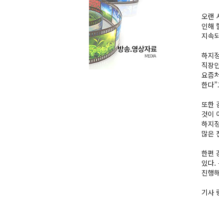
오랜 
인해 
지속되
하지정
직장인
요즘처
한다”
또한 
것이 
하지정
많은 
한편 
있다.
진행해
기사 링