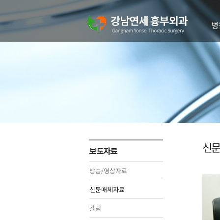
병
의
병
진
치
오
신문
보도자료
방송/영상자료
신문매체자료
칼럼