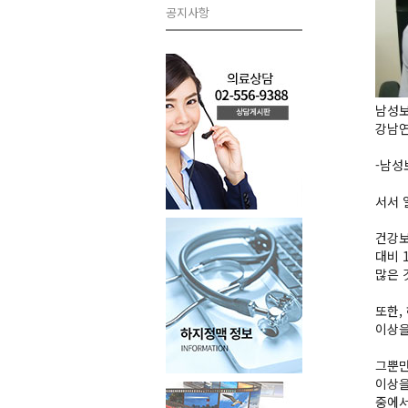
공지사항
남성보
강남
-남성
서서 
건강보
대비 
많은 
또한,
이상을
그뿐만
이상을
중에서