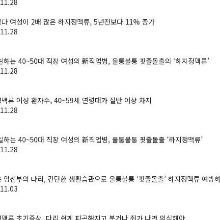
11.28
다 여성이 2배 많은 하지정맥류, 5년전보다 11% 증가
11.28
일하는 40~50대 직장 여성의 新직업병, 울퉁불퉁 핏줄돌출의 ‘하지정맥류’
11.28
맥류 여성 환자수, 40~59세 연령대가 절반 이상 차지
11.28
일하는 40~50대 직장 여성의 新직업병, 울퉁불퉁 핏줄돌출 ‘하지정맥류’
11.28
 임신부의 다리, 간단한 생활습관으로 울퉁불퉁 ‘핏줄돌출’ 하지정맥류 예방
11.03
맥류 초기증상, 다리 쉽게 피곤해지고 붓거나 쥐가 나면 의심해야