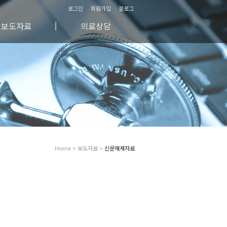
로그인
회원가입
블로그
보도자료
의료상담
방송/영상자료
자주하시는 질문
신문매체자료
비공개 의료상담
칼럼
공개 의료상담
공지사항
Home > 보도자료 >
신문매체자료