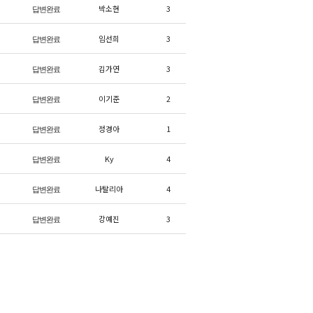
박소현
3
답변완료
임선희
3
답변완료
김가연
3
답변완료
이기준
2
답변완료
정경아
1
답변완료
Ky
4
답변완료
나탈리아
4
답변완료
강예진
3
답변완료