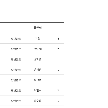
글쓴이
지은
4
답변완료
우유78
2
답변완료
권희웅
1
답변완료
윤경선
1
답변완료
박민선
1
답변완료
이현수
2
답변완료
홍수정
1
답변완료