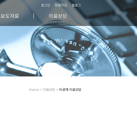
로그인
회원가입
블로그
보도자료
의료상담
방송/영상자료
자주하시는 질문
신문매체자료
비공개 의료상담
칼럼
공개 의료상담
공지사항
Home > 의료상담 >
비공개 의료상담