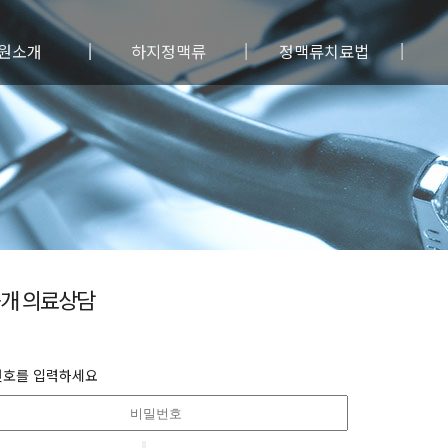
원소개
하지정맥류
정맥류치료법
료진소개
하지정맥류란?
보존/약물요법
원특징
정맥류원인
혈관경화요법
료안내
정맥류 증상/진단
레이저 피부치료
료장비
정맥류예방법
통원주사침 수술
시는길
사진자료실
레이저 수술
수술전후사진
광투시 수술
고주파 수술
베나실 수술
개 의료상담
초음파유도 혈관경화요법
전통적 수술
유의사항
번호를 입력하세요