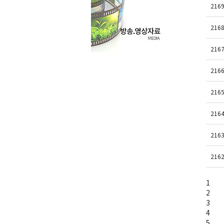
216
216
216
216
216
216
216
216
1
2
3
4
5