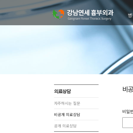
병
의
병
진
치
오
비공
의료상담
자주하시는 질문
비밀
비공개 의료상담
공개 의료상담