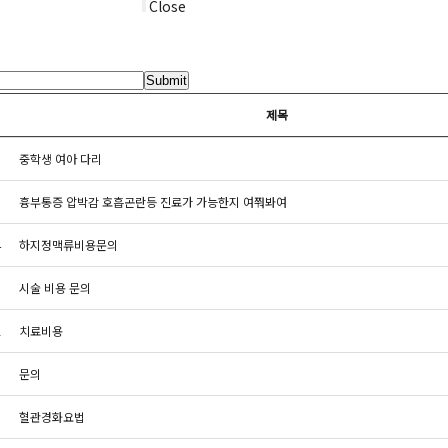
Close
Submit
제목
6
중학생 여아 다리
5
흉부통증 압박감 호흡곤란등 진료가 가능한지 여쭤봐여
4
하지정맥류비용문의
3
시술 비용 문의
2
치료비용
1
문의
0
혈관경화요법