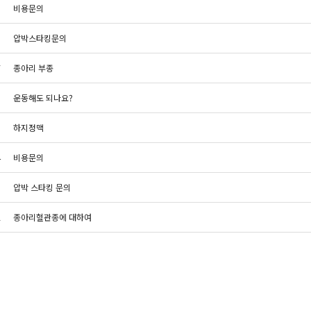
9
비용문의
8
압박스타킹문의
7
종아리 부종
6
운동해도 되나요?
5
하지정맥
4
비용문의
3
압박 스타킹 문의
2
종아리혈관종에 대하여