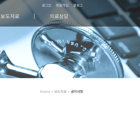
로그인
회원가입
블로그
보도자료
의료상담
방송/영상자료
자주하시는 질문
신문매체자료
비공개 의료상담
칼럼
공개 의료상담
공지사항
Home > 보도자료 >
공지사항