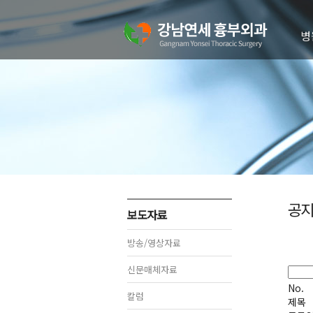
병
의
병
진
치
오
공지
보도자료
방송/영상자료
신문매체자료
No.
칼럼
제목