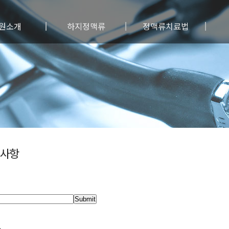
원소개
하지정맥류
정맥류치료법
료진소개
하지정맥류란?
보존/약물요법
원특징
정맥류원인
혈관경화요법
료안내
정맥류 증상/진단
레이저 피부치료
료장비
정맥류예방법
통원주사침 수술
시는길
사진자료실
레이저 수술
수술전후사진
광투시 수술
고주파 수술
베나실 수술
사항
초음파유도 혈관경화요법
전통적 수술
유의사항
Submit