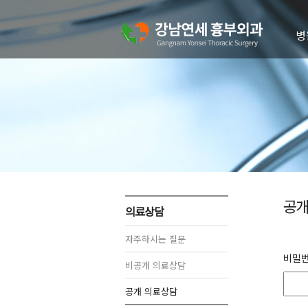
병
의
병
진
치
오
공개
의료상담
자주하시는 질문
비밀
비공개 의료상담
공개 의료상담