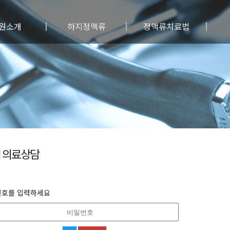
원소개
하지정맥류
정맥류치료법
료진소개
하지정맥류란?
보존/약물요법
원특징
정맥류원인
혈관경화요법
료안내
정맥류 증상/진단
레이저 피부치료
료장비
정맥류예방법
통원주사침 수술
시는길
사진자료실
레이저 수술
수술전후사진
광투시 수술
고주파 수술
베나실 수술
 의료상담
초음파유도 혈관경화요법
전통적 수술
유의사항
번호를 입력하세요