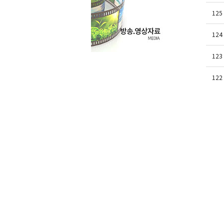
125
124
123
122
121
120
119
118
1
2
3
4