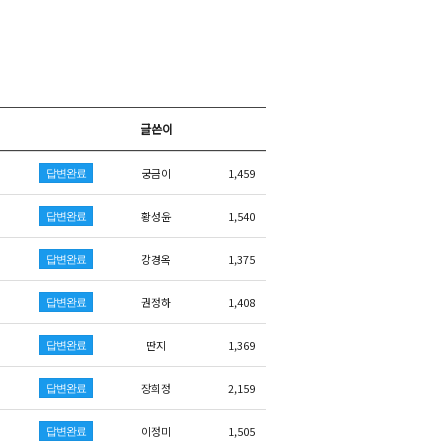
글쓴이
궁금이
1,459
답변완료
황성윤
1,540
답변완료
강경옥
1,375
답변완료
권정하
1,408
답변완료
딴지
1,369
답변완료
장희정
2,159
답변완료
이정미
1,505
답변완료