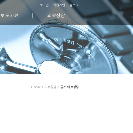
로그인
회원가입
블로그
보도자료
의료상담
방송/영상자료
자주하시는 질문
신문매체자료
비공개 의료상담
칼럼
공개 의료상담
공지사항
Home > 의료상담 >
공개 의료상담