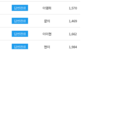
이영희
1,570
답변완료
문의
1,469
답변완료
이미현
1,662
답변완료
현미
1,984
답변완료
김명희
1,421
답변완료
노호선
1,688
답변완료
궁금이
1,413
답변완료
애기맘
1,318
답변완료