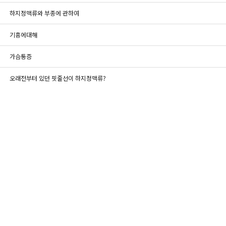
하지정맥류와 부종에 관하여
기흉에대해
가슴통증
오래전부터 있던 핏줄선이 하지정맥류?
2개월 지났는데......
손등,발등 혈관
모세혈관확장증
상담 부탁드릴께요~~