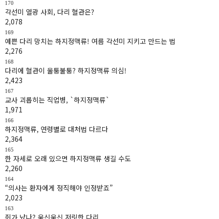
170
각선미 열광 사회, 다리 혈관은?
2,078
169
예쁜 다리 망치는 하지정맥류! 여름 각선미 지키고 만드는 법
2,276
168
다리에 혈관이 울퉁불퉁? 하지정맥류 의심!
2,423
167
교사 괴롭히는 직업병, `하지정맥류`
1,971
166
하지정맥류, 연령별로 대처법 다르다
2,364
165
한 자세로 오래 있으면 하지정맥류 생길 수도
2,260
164
“의사는 환자에게 정직해야 인정받죠”
2,023
163
쥐가 났나? 욱신욱신 저릿한 다리